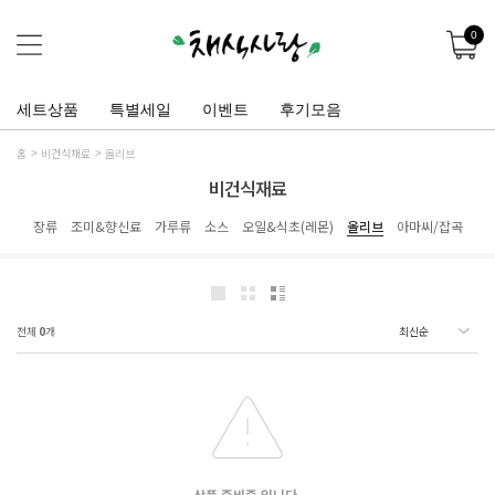
0
세트상품
특별세일
이벤트
후기모음
홈
비건식재료
올리브
비건식재료
장류
조미&향신료
가루류
소스
오일&식초(레몬)
올리브
아마씨/잡곡
전체
0
개
상품 준비중 입니다.