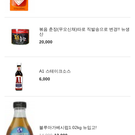
볶음 춘장(무오신채)따로 직발송으로 변경!! 뉴생
산
20,000
A1 스테이크소스
6,000
블루아가베시럽1.02kg 뉴입고!