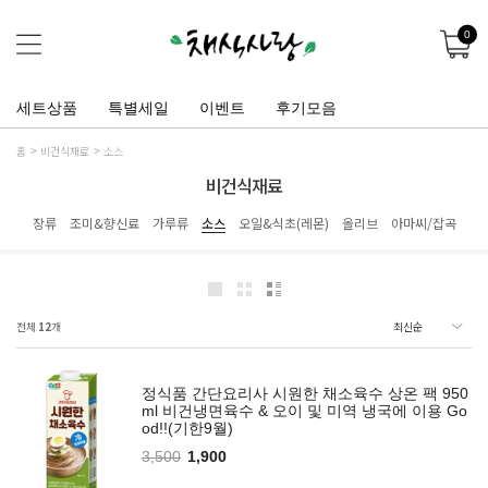
0
세트상품
특별세일
이벤트
후기모음
홈
비건식재료
소스
비건식재료
장류
조미&향신료
가루류
소스
오일&식초(레몬)
올리브
아마씨/잡곡
전체
12
개
정식품 간단요리사 시원한 채소육수 상온 팩 950
ml 비건냉면육수 & 오이 및 미역 냉국에 이용 Go
od!!(기한9월)
3,500
1,900