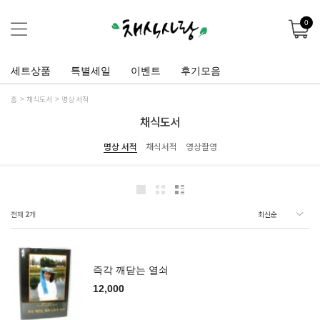
0
세트상품
특별세일
이벤트
후기모음
홈
채식도서
명상 서적
채식도서
명상 서적
채식서적
영상촬영
전체
2
개
즉각 깨닫는 열쇠
12,000