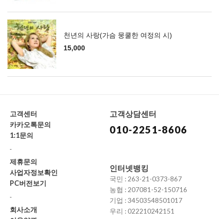
천년의 사랑(가슴 뭉쿨한 여정의 시)
15,000
고객상담센터
고객센터
카카오톡문의
010-2251-8606
1:1문의
-
제휴문의
인터넷뱅킹
사업자정보확인
국민 : 263-21-0373-867
PC버전보기
농협 : 207081-52-150716
-
기업 : 34503548501017
회사소개
우리 : 022210242151