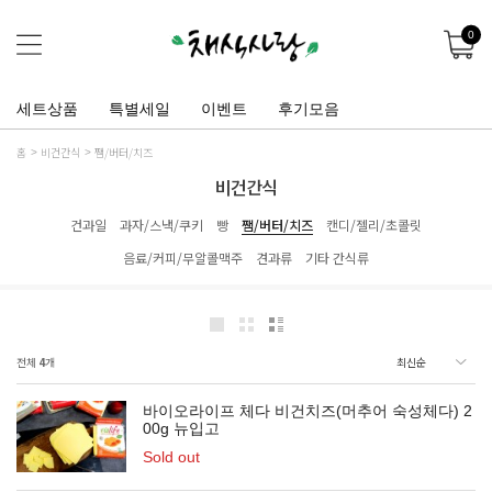
0
세트상품
특별세일
이벤트
후기모음
홈
비건간식
쨈/버터/치즈
비건간식
건과일
과자/스낵/쿠키
빵
쨈/버터/치즈
캔디/젤리/초콜릿
음료/커피/무알콜맥주
견과류
기타 간식류
전체
4
개
바이오라이프 체다 비건치즈(머추어 숙성체다) 2
00g 뉴입고
Sold out