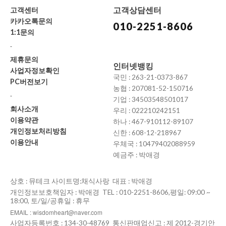
고객상담센터
고객센터
카카오톡문의
010-2251-8606
1:1문의
-
제휴문의
인터넷뱅킹
사업자정보확인
국민 : 263-21-0373-867
PC버전보기
농협 : 207081-52-150716
-
기업 : 34503548501017
회사소개
우리 : 022210242151
이용약관
하나 : 467-910112-89107
개인정보처리방침
신한 : 608-12-218967
이용안내
우체국 : 10479402088959
예금주 : 박애경
상호 : 뮤테크 사이트명:채식사랑 대표 : 박애경
개인정보보호책임자 : 박애경 TEL : 010-2251-8606,평일: 09:00 ~
18:00, 토/일/공휴일 : 휴무
EMAIL : wisdomheart@naver.com
사업자등록번호 : 134-30-48769 통신판매업신고 : 제 2012-경기안