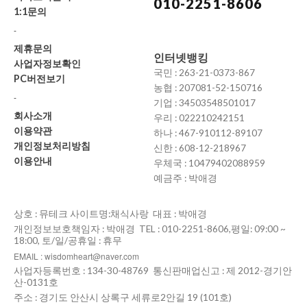
010-2251-8606
1:1문의
-
제휴문의
인터넷뱅킹
사업자정보확인
국민 : 263-21-0373-867
PC버전보기
농협 : 207081-52-150716
-
기업 : 34503548501017
회사소개
우리 : 022210242151
이용약관
하나 : 467-910112-89107
개인정보처리방침
신한 : 608-12-218967
이용안내
우체국 : 10479402088959
예금주 : 박애경
상호 : 뮤테크 사이트명:채식사랑 대표 : 박애경
개인정보보호책임자 : 박애경 TEL : 010-2251-8606,평일: 09:00 ~
18:00, 토/일/공휴일 : 휴무
EMAIL : wisdomheart@naver.com
사업자등록번호 : 134-30-48769 통신판매업신고 : 제 2012-경기안
산-0131호
주소 : 경기도 안산시 상록구 세류로2안길 19 (101호)