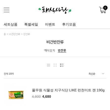
0
세트상품
특별세일
이벤트
후기모음
홈
비건반찬류
반찬류
비건반찬류
채식김치
반찬류
전체
18
개
풀무원 식물성 지구식단 LIKE 런천미트 캔 190g
4,800
4,680