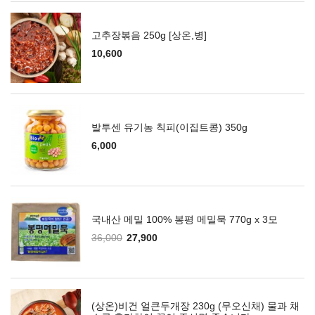
고추장볶음 250g [상온,병]
10,600
발투센 유기농 칙피(이집트콩) 350g
6,000
국내산 메밀 100% 봉평 메밀묵 770g x 3모
36,000
27,900
(상온)비건 얼큰두개장 230g (무오신채) 물과 채