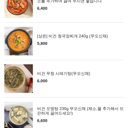
소를 추가하여 끓여 주시면 좋습니다
6,400
[상온] 비건 청국장찌개 240g (무오신채)
5,800
비건 무청 시래기탕(무오신채)
6,000
비건 오뎅탕 230g 무오신채 (채소,물 추가해서 뜨
끈하게 끓여드세요!)
6,600