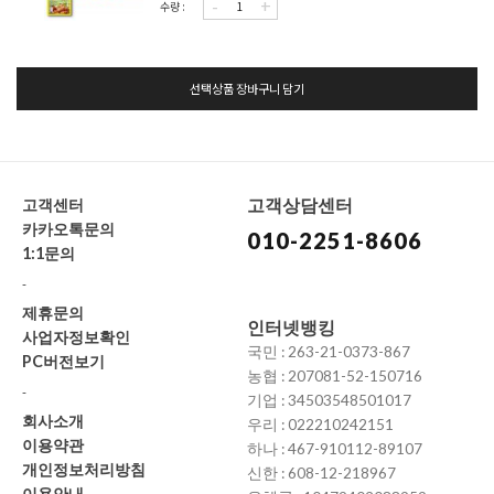
-
+
수량 :
선택상품 장바구니 담기
고객상담센터
고객센터
카카오톡문의
010-2251-8606
1:1문의
-
제휴문의
인터넷뱅킹
사업자정보확인
국민 : 263-21-0373-867
PC버전보기
농협 : 207081-52-150716
-
기업 : 34503548501017
회사소개
우리 : 022210242151
이용약관
하나 : 467-910112-89107
개인정보처리방침
신한 : 608-12-218967
이용안내