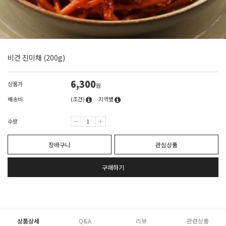
비건 진미채 (200g)
6,300
상품가
원
배송비
(조건)
지역별
수량
장바구니
관심상품
구매하기
상품상세
Q&A
리뷰
관련상품