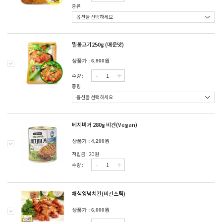
종류
밀불고기250g (매운맛)
상품가 : 6,900원
-
+
수량 :
중량
베지버거 280g 비건(Vegan)
상품가 : 4,200원
적립금 : 20원
-
+
수량 :
채식양념치킨(비건스틱)
상품가 : 6,000원