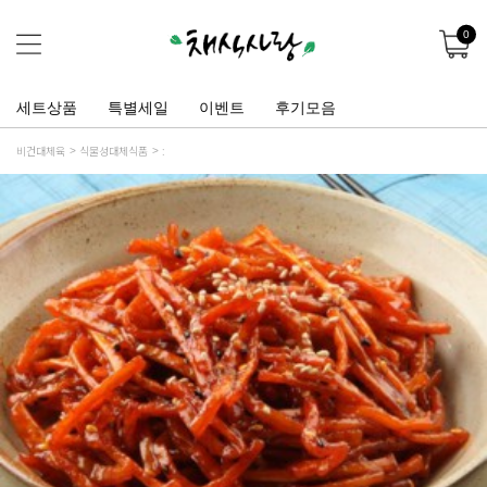
0
세트상품
특별세일
이벤트
후기모음
비건대체육
식물성대체식품
: