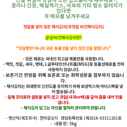
콩이나 간장, 메실엑기스, 사과외 기타 평소 알러지가
있다면
꼭 메모를 남겨주세요
젓갈을 넣지 않은 채식김치(무젓갈 비건채식김치)
@@비건채식김치란?
"젓갈뿐만 아니라 모든 동물성을 넣지 않은것을 말합니다
."
- 모든 재료는 국내산 최고급 제품만을 사용합니다.
- 액젓, 젓갈, 새우, 명태, L글루타민산나트륨(MSG)등 동물성재료를 전혀
사용하지 않습니다.
-
보존기간 연장을 위해 보존료 또는 화학성분을 첨부하지 않습니
다
.
- 채식김치는 최대한의 신선도를 유지하기 위해 보냉박스에 아이스팩을 넣
어 발송됩니다.
-
일체 조미료와 설탕을 넣지 않고 과일(사과or배)을 갈아 즙을 내어 맛을
냅니다.
-
채식김치 담그는 라인을 철저히 관리하여 만듭니다.
- 생산자(제조회사) : 한마음김치 영업등록번호 (제2016-03311201호
- 내용량: 5kg