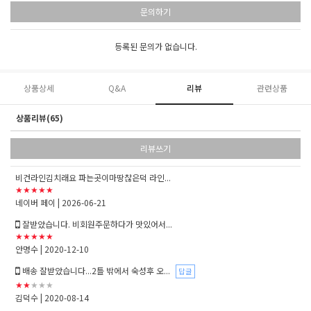
문의하기
등록된 문의가 없습니다.
상품상세
Q&A
리뷰
관련상품
상품리뷰(65)
리뷰쓰기
비건라인김치래요 파는곳이마땅찮은덕 라인...
★★★★★
네이버 페이
| 2026-06-21
잘받았습니다. 비회원주문하다가 맛있어서...
★★★★★
안명수
| 2020-12-10
배송 잘받았습니다...2틀 밖에서 숙성후 오...
답글
★★
★★★
김덕수
| 2020-08-14