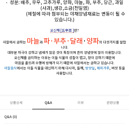
- 성분: 배추, 무우, 고추가루, 양파, 마늘, 파, 부추, 당근, 과일
(사과),생강,소금(천일염)
(제철에 따라 첨부되는 야채양념재료는 변동이 될 수
있습니다.)
오신채 [五辛菜 ]
란?
마늘
파·부추·달래
·
양파
사찰에서 금하는
과
의 다섯가지를 말합
니다.
대부분 자극이 강하고 냄새가 많은 것이 특징이며 흔히 양념맛에 많이 이용합니다.
오신채를 금지하는 이유는 이들 식물의 성질이 맵고, 향이 강하기 때문에
마음을 흩뜨려 수행에 방해가 되기 때문에 사찰에서는 금하고 있습니다.
사찰음식
에서는 이들 식물을 대신하기 위해 다시마, 들깨,
방앗잎
,
제피가루
, 버섯 등을
사용합니다.
상품상세
Q&A
리뷰
관련상품
Q&A (0)