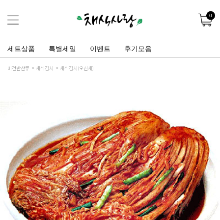
0
세트상품
특별세일
이벤트
후기모음
비건반찬류
채식김치
채식김치(오신채)