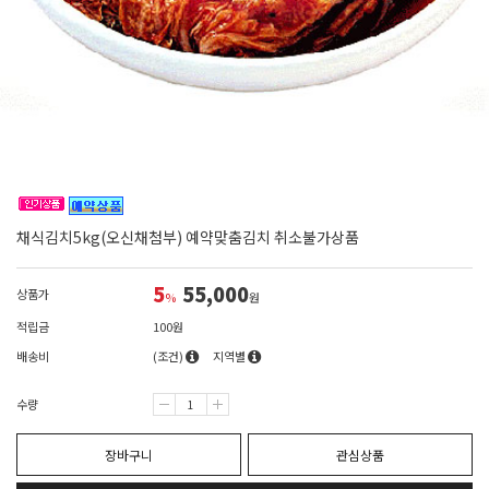
채식김치5kg(오신채첨부) 예약맞춤김치 취소불가상품
5
55,000
상품가
%
원
적립금
100원
배송비
(조건)
지역별
수량
장바구니
관심상품