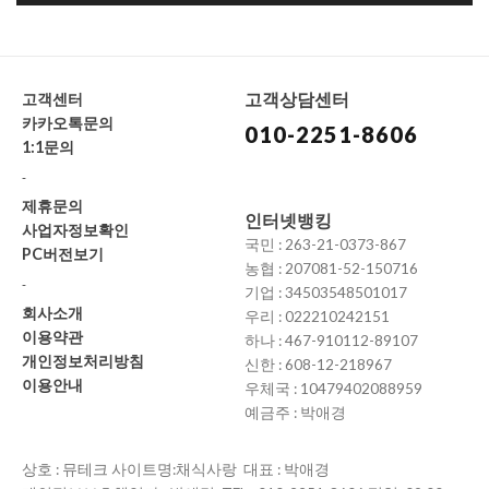
고객상담센터
고객센터
카카오톡문의
010-2251-8606
1:1문의
-
제휴문의
인터넷뱅킹
사업자정보확인
국민 : 263-21-0373-867
PC버전보기
농협 : 207081-52-150716
-
기업 : 34503548501017
회사소개
우리 : 022210242151
이용약관
하나 : 467-910112-89107
개인정보처리방침
신한 : 608-12-218967
이용안내
우체국 : 10479402088959
예금주 : 박애경
상호 : 뮤테크 사이트명:채식사랑 대표 : 박애경