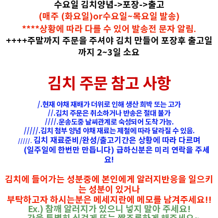
수요일 김치양념->포장->출고
(매주 (화요일)or수요일~목요일 발송)
****상황에 따라 다를 수 있어 발송전 문자 알림.
++++주말까지 주문을 주셔야 김치 만들어 포장후 출고일
까지 2~3일 소요
김치 주문 참고 사항
/.현재 야채 재배가 더위로 인해 생산 희박 또는 고가
//.김치 주문은 취소하거나 반송은 절대 불가
////.운송도중 날씨관계로 숙성되어 도착 가능.
/////.김치 첨부 양념 야채 재료는 제철에 따라 달라질 수 있음.
김치 재료준비/완성/출고기간은 상황에 따라 다르며
/////.
(일주일에 한번만 만듭니다) 급하신분은 미리 연락을 주세
요!
김치에 들어가는 성분중에 본인에게 알러지반응을 일으키
는 성분이 있거나
부탁하고자 하시는분은 메세지란에 메모를 남겨주세요!!
Ex.) 참깨 알러지가 있으니 넣지 말아 주세요!
간을 특별히 싱겁게 또는 짭조롬하게 해주세요~,