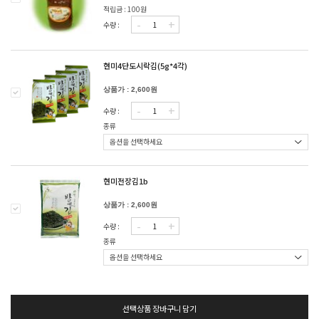
적립금 : 100원
-
+
수량 :
현미4단도시락김(5g*4각)
상품가 : 2,600원
-
+
수량 :
종류
현미전장김1b
상품가 : 2,600원
-
+
수량 :
종류
선택상품 장바구니 담기